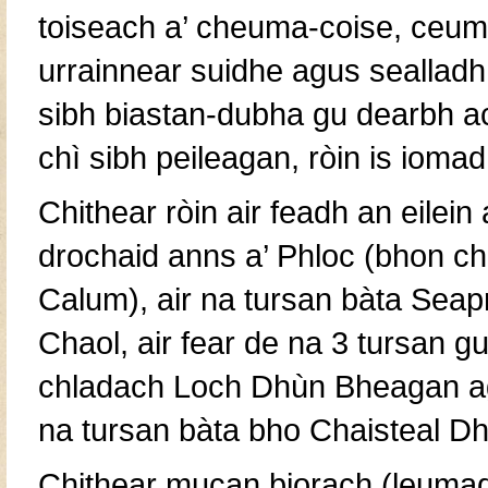
toiseach a’ cheuma-coise, ceum 
urrainnear suidhe agus sealladh
sibh biastan-dubha gu dearbh a
chì sibh peileagan, ròin is ioma
Chithear ròin air feadh an eilein
drochaid anns a’ Phloc (bhon ch
Calum), air na tursan bàta Seapr
Chaol, air fear de na 3 tursan g
chladach Loch Dhùn Bheagan agu
na tursan bàta bho Chaisteal D
Chithear mucan biorach (leuma