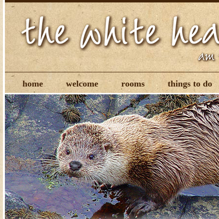
home
welcome
rooms
things to do