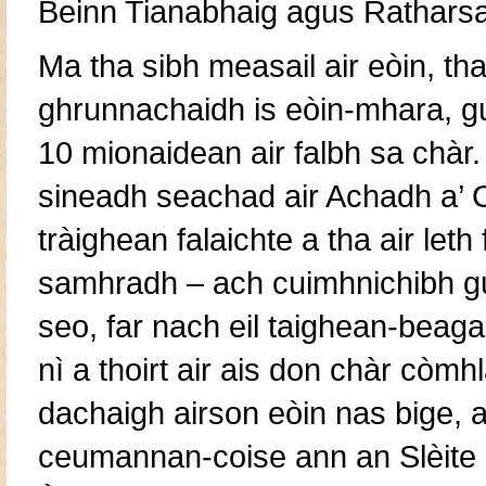
Beinn Tianabhaig agus Ratharsa
Ma tha sibh measail air eòin, th
ghrunnachaidh is eòin-mhara, gu
10 mionaidean air falbh sa chàr. 
sineadh seachad air Achadh a’ C
tràighean falaichte a tha air let
samhradh – ach cuimhnichibh gur
seo, far nach eil taighean-beaga
nì a thoirt air ais don chàr còmh
dachaigh airson eòin nas bige, 
ceumannan-coise ann an Slèite 