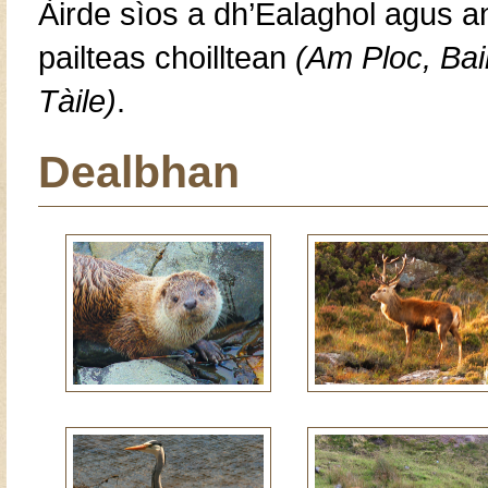
Àirde sìos a dh’Ealaghol agus an
pailteas choilltean
(Am Ploc, Bai
Tàile)
.
Dealbhan