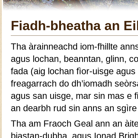
Fiadh-bheatha an Ei
Tha àrainneachd iom-fhillte anns
agus lochan, beanntan, glinn, c
fada (aig lochan fìor-uisge agus a
freagarrach do dh’iomadh seòrsa
agus san uisge, mar sin mas e fi
an dearbh rud sin anns an sgìre
Tha am Fraoch Geal ann an àite
biastan-dubha, agus Ionad Brigh