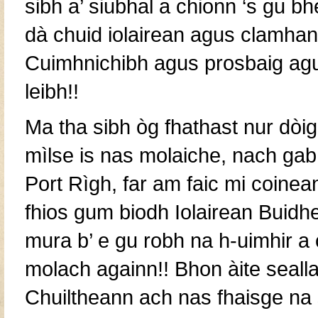
sibh a’ siubhal a chionn ‘s gu bh
dà chuid iolairean agus clamhana
Cuimhnichibh agus prosbaig agu
leibh!!
Ma tha sibh òg fhathast nur dòig
mìlse is nas molaiche, nach gab
Port Rìgh, far am faic mi coinea
fhios gum biodh Iolairean Buidhe
mura b’ e gu robh na h-uimhir a
molach againn!! Bhon àite sealla
Chuiltheann ach nas fhaisge na s