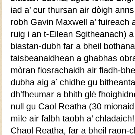
iad a’ cur thursan air dòigh ann
robh Gavin Maxwell a’ fuireach 
ruig i an t-Eilean Sgitheanach) a
biastan-dubh far a bheil bothana
taisbeanaidhean a ghabhas obra
mòran fiosrachaidh air fiadh-bhe
dubha aig a’ chidhe gu bitheant
dh’fheumar a bhith glè fhoighidn
null gu Caol Reatha (30 mionaid 
mìle air falbh taobh a’ chladai
Chaol Reatha, far a bheil raon-c