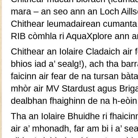
mara – an seo ann an Loch Aills
Chithear leumadairean cumanta a
RIB còmhla ri AquaXplore ann a
Chithear an Iolaire Cladaich air
bhios iad a’ sealg!), ach tha b
faicinn air fear de na tursan bàt
mhòr air MV Stardust agus Bri
dealbhan fhaighinn de na h-eòin à
Tha an Iolaire Bhuidhe ri fhaicin
air a’ mhonadh, far am bi i a’ se